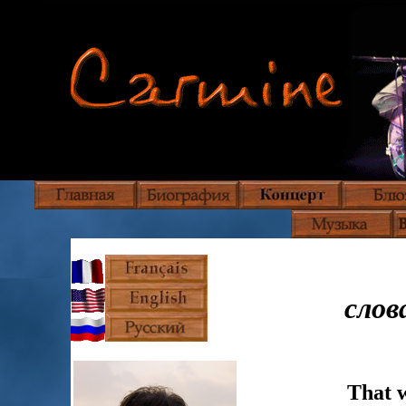
слов
That w