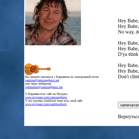
Hey Babe, 
Hey Babe, 
No way, do
Hey Babe, 
Hey Babe, 
D'ya think 
Hey Babe, t
Hey Babe, t
Don't climb
.
Вы можете связаться с Кармином по электронной почте
.
carmine@carmineghersi.net
.
или через вебмастер
.
webmaster@carmineghersi.net
.
У Кармина есть сайт на Myspace
.
www.myspace.com/carmineghersi
.
У его группы Sunblood тоже есть свой сайт
.
www.myspace.com/sunbloodrock
Вернуться