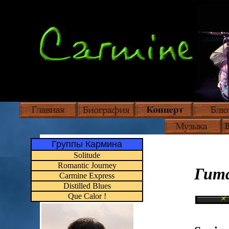
Группы Кармина
Solitude
Romantic Journey
Гит
Carmine Express
Distilled Blues
Que Calor !