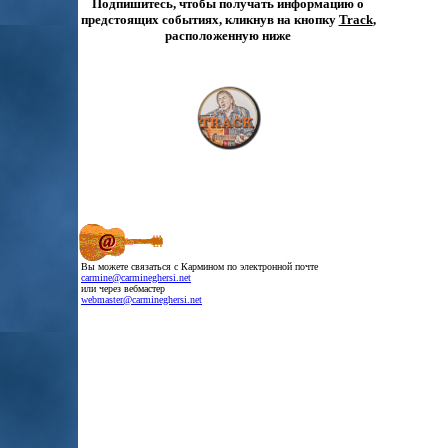
Подпишитесь, чтобы получать информацию о
предстоящих событиях, кликнув на кнопку
Track
,
расположенную ниже
.
Вы можете связаться с Кармином по электронной почте
.
carmine@carmineghersi.net
.
или через вебмастер
.
webmaster@carmineghersi.net