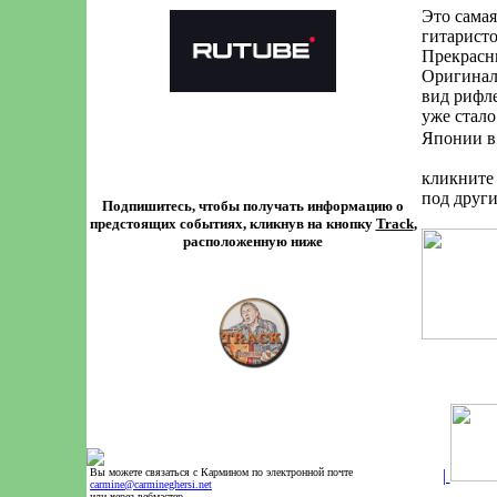
Это самая
гитаристо
Прекрасны
Оригиналь
вид рифл
уже стало
Японии в
кликните 
под други
Подпишитесь, чтобы получать информацию о
предстоящих событиях, кликнув на кнопку
Track
,
расположенную ниже
.
Вы можете связаться с Кармином по электронной почте
|
.
carmine@carmineghersi.net
.
или через вебмастер